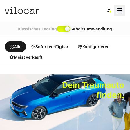
Klassisches Leasing
Gehaltsumwandlung
Alle
Sofort verfügbar
Konfigurieren
Meist verkauft
Dein Traumauto
finden.