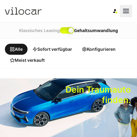
Klassisches Leasing
Gehaltsumwandlung
Alle
Sofort verfügbar
Konfigurieren
Meist verkauft
Dein Traumauto
finden.